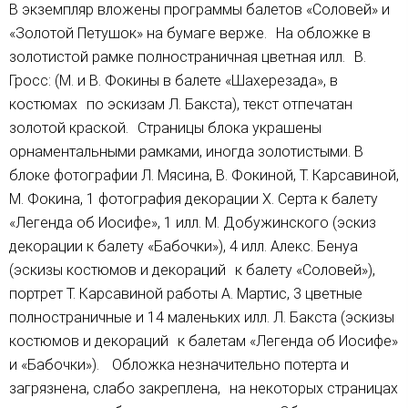
В экземпляр вложены программы балетов «Соловей» и
«Золотой Петушок» на бумаге верже. На обложке в
золотистой рамке полностраничная цветная илл. В.
Гросс: (M. и В. Фокины в балете «Шахерезада», в
костюмах по эскизам Л. Бакста), текст отпечатан
золотой краской. Страницы блока украшены
орнаментальными рамками, иногда золотистыми. В
блоке фотографии Л. Мясина, В. Фокиной, Т. Карсавиной,
М. Фокина, 1 фотография декорации Х. Серта к балету
«Легенда об Иосифе», 1 илл. М. Добужинского (эскиз
декорации к балету «Бабочки»), 4 илл. Алекс. Бенуа
(эскизы костюмов и декораций к балету «Соловей»),
портрет Т. Карсавиной работы А. Мартис, 3 цветные
полностраничные и 14 маленьких илл. Л. Бакста (эскизы
костюмов и декораций к балетам «Легенда об Иосифе»
и «Бабочки»). Обложка незначительно потерта и
загрязнена, слабо закреплена, на некоторых страницах