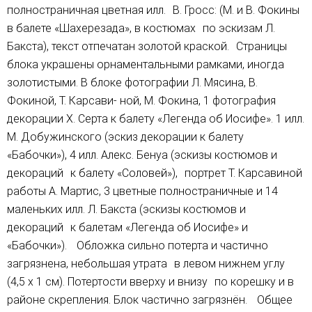
полностраничная цветная илл. В. Гросс: (M. и В. Фокины
в балете «Шахерезада», в костюмах по эскизам Л.
Бакста), текст отпечатан золотой краской. Страницы
блока украшены орнаментальными рамками, иногда
золотистыми. В блоке фотографии Л. Мясина, В.
Фокиной, Т. Карсави- ной, М. Фокина, 1 фотография
декорации Х. Серта к балету «Легенда об Иосифе». 1 илл.
М. Добужинского (эскиз декорации к балету
«Бабочки»), 4 илл. Алекс. Бенуа (эскизы костюмов и
декораций к балету «Соловей»), портрет Т. Карсавиной
работы А. Мартис, 3 цветные полностраничные и 14
маленьких илл. Л. Бакста (эскизы костюмов и
декораций к балетам «Легенда об Иосифе» и
«Бабочки»). Обложка сильно потерта и частично
загрязнена, небольшая утрата в левом нижнем углу
(4,5 х 1 см). Потертости вверху и внизу по корешку и в
районе скрепления. Блок частично загрязнён. Общее