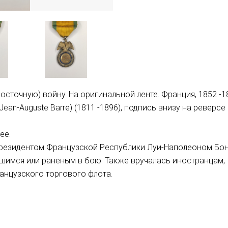
(Восточную) войну. На оригинальной ленте. Франция, 1852 -18
n-Auguste Barre) (1811 -1896), подпись внизу на реверсе
ее.
президентом Французской Республики Луи-Наполеоном Бон
вшимся или раненым в бою. Также вручалась иностранцам,
анцузского торгового флота.