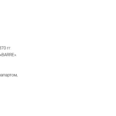
70 гг.
 «BARRE».
апартом,