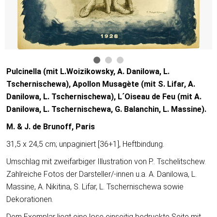
Pulcinella
(
mit
L
.
Woizikowsky
,
A
.
Danilowa
,
L
.
Tschernischewa
),
Apollon
Musag
è
te
(
mit
S
.
Lifar
,
A
.
Danilowa
,
L
.
Tschernischewa
),
L
´
Oiseau
de
Feu
(
mit
A
.
Danilowa
,
L
.
Tschernischewa
,
G
.
Balanchin
,
L
.
Massine
).
M. & J. de Brunoff, Paris
31,5 x 24,5 cm; unpaginiert [36+1], Heftbindung.
Umschlag mit zweifarbiger Illustration von P.. Tschelitschew.
Zahlreiche Fotos der Darsteller/-innen u.a. A. Danilowa, L.
Massine, A. Nikitina, S. Lifar, L. Tschernischewa sowie
Dekorationen.
Dem Exemplar liegt eine lose einseitig bedruckte Seite mit